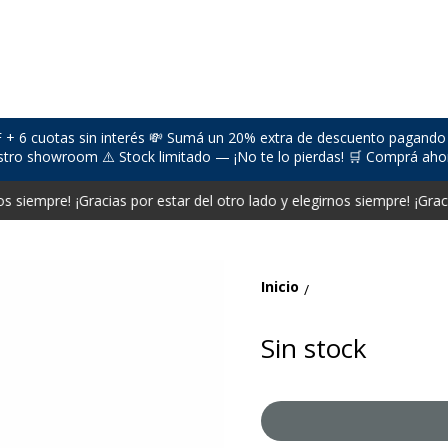
 + 6 cuotas sin interés 💸 Sumá un 20% extra de descuento pagando 
stro showroom ⚠️ Stock limitado — ¡No te lo pierdas! 🛒 Comprá aho
s siempre!
¡Gracias por estar del otro lado y elegirnos siempre!
¡Graci
Inicio
/
Sin stock