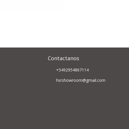
Contactanos
+5492954867114
hsrshowroom@gmail.com