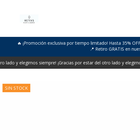
🔥 ¡Promoción exclusiva por tiempo limitado! Hasta 35% OFF
📍 Retiro GRATIS en nue
ro lado y elegirnos siempre!
¡Gracias por estar del otro lado y elegirno
SIN STOCK