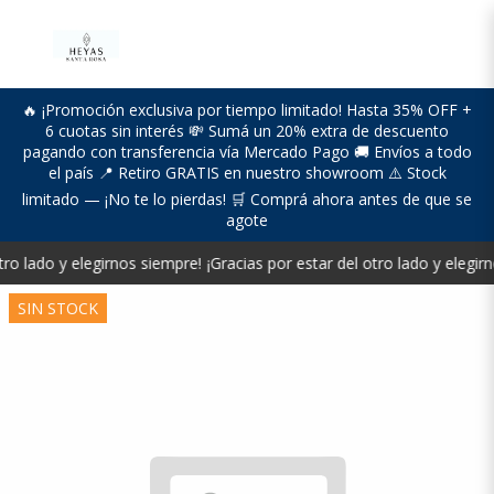
🔥 ¡Promoción exclusiva por tiempo limitado! Hasta 35% OFF +
6 cuotas sin interés 💸 Sumá un 20% extra de descuento
pagando con transferencia vía Mercado Pago 🚚 Envíos a todo
el país 📍 Retiro GRATIS en nuestro showroom ⚠️ Stock
limitado — ¡No te lo pierdas! 🛒 Comprá ahora antes de que se
agote
tro lado y elegirnos siempre!
¡Gracias por estar del otro lado y elegir
SIN STOCK