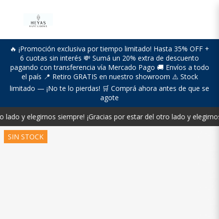
🔥 ¡Promoción exclusiva por tiempo limitado! Hasta 35% OFF +
6 cuotas sin interés 💸 Sumá un 20% extra de descuento
pagando con transferencia vía Mercado Pago 🚚 Envíos a todo
el país 📍 Retiro GRATIS en nuestro showroom ⚠️ Stock
limitado — ¡No te lo pierdas! 🛒 Comprá ahora antes de que se
agote
o lado y elegirnos siempre!
¡Gracias por estar del otro lado y elegirno
SIN STOCK