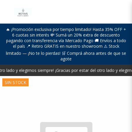
🔥 ¡Promoción exclusiva por tiempo limitado! Hasta 35% OFF +
6 cuotas sin interés 💸 Sumá un 20% extra de descuento
pagando con transferencia vía Mercado Pago 🚚 Envíos a todo
el país 📍 Retiro GRATIS en nuestro showroom ⚠️ Stock
limitado — ¡No te lo pierdas! 🛒 Comprá ahora antes de que se
agote
tro lado y elegirnos siempre!
¡Gracias por estar del otro lado y elegir
SIN STOCK