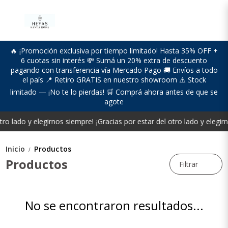
🔥 ¡Promoción exclusiva por tiempo limitado! Hasta 35% OFF +
6 cuotas sin interés 💸 Sumá un 20% extra de descuento
pagando con transferencia vía Mercado Pago 🚚 Envíos a todo
el país 📍 Retiro GRATIS en nuestro showroom ⚠️ Stock
limitado — ¡No te lo pierdas! 🛒 Comprá ahora antes de que se
agote
tro lado y elegirnos siempre!
¡Gracias por estar del otro lado y elegir
Inicio
Productos
/
Productos
Filtrar
No se encontraron resultados...